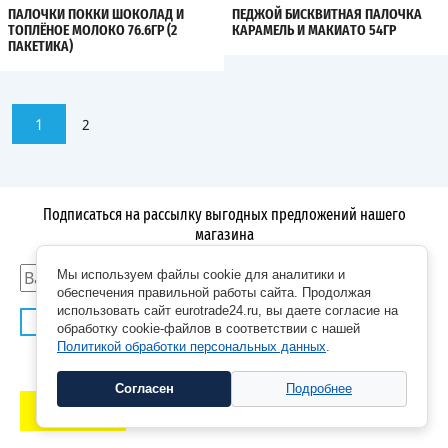
ПАЛОЧКИ ПОККИ ШОКОЛАД И
ПЕДЖОЙ БИСКВИТНАЯ ПАЛОЧКА
ТОПЛЁНОЕ МОЛОКО 76.6ГР (2
КАРАМЕЛЬ И МАКИАТО 54ГР
ПАКЕТИКА)
1
2
Подписаться на рассылку выгодных предложений нашего
магазина
Мы используем файлы cookie для аналитики и
обеспечения правильной работы сайта. Продолжая
использовать сайт eurotrade24.ru, вы даете согласие на
Я даю согласие на получение информационных
обработку cookie-файлов в соответствии с нашей
и рекламных рассылок на условиях
Согласия на
Политикой обработки персональных данных
.
рекламную рассылку
Согласен
Подробнее
Отправить