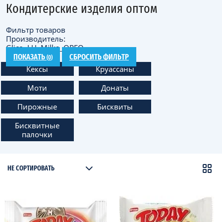
Кондитерские изделия оптом
Фильтр товаров
Производитель:
Glico
LU
Milka
OREO
ПОКАЗАТЬ
СБРОСИТЬ ФИЛЬТР
(
0
)
Кексы
Круассаны
Моти
Донаты
Пирожные
Бисквиты
Бисквитные
палочки
НЕ СОРТИРОВАТЬ