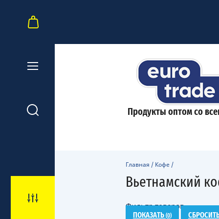
Продукты оптом со все
Главная
/
Кофе
/
Вьетнамский к
Фильтр товаров
ПОКАЗАТЬ
СБРОСИТ
(
0
)