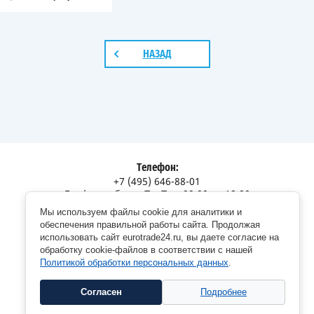
НАЗАД
Телефон:
+7 (495) 646-88-01
График работы: Пн-Пт с 09:00 до 18:00
Мы используем файлы cookie для аналитики и
Адрес:
обеспечения правильной работы сайта. Продолжая
Московская обл., г. Долгопрудный, Дорожный пр., 12
использовать сайт eurotrade24.ru, вы даете согласие на
обработку cookie-файлов в соответствии с нашей
Политикой обработки персональных данных
.
Согласен
Подробнее
Copyright © 2026 EuroTrade24