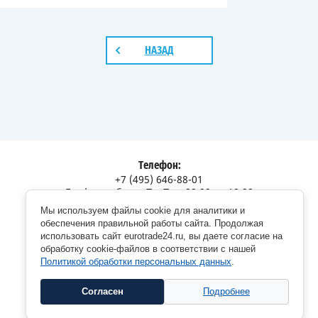
НАЗАД
Телефон:
+7 (495) 646-88-01
График работы: Пн-Пт с 09:00 до 18:00
Мы используем файлы cookie для аналитики и
Адрес:
обеспечения правильной работы сайта. Продолжая
Московская обл., г. Долгопрудный, Дорожный пр., 12
использовать сайт eurotrade24.ru, вы даете согласие на
обработку cookie-файлов в соответствии с нашей
Политикой обработки персональных данных
.
Согласен
Подробнее
Copyright © 2026 EuroTrade24