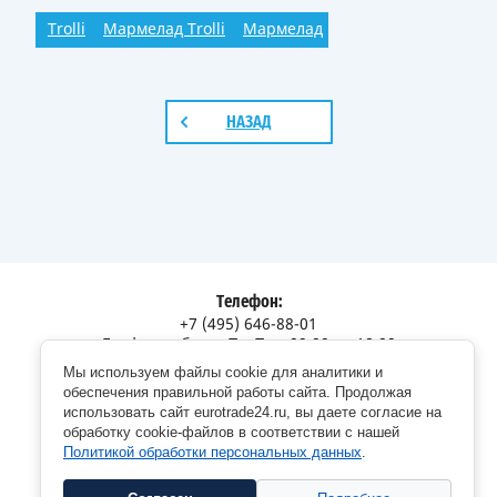
Trolli
Мармелад Trolli
Мармелад
НАЗАД
Телефон:
+7 (495) 646-88-01
График работы: Пн-Пт с 09:00 до 18:00
Мы используем файлы cookie для аналитики и
Адрес:
обеспечения правильной работы сайта. Продолжая
Московская обл., г. Долгопрудный, Дорожный пр., 12
использовать сайт eurotrade24.ru, вы даете согласие на
обработку cookie-файлов в соответствии с нашей
Политикой обработки персональных данных
.