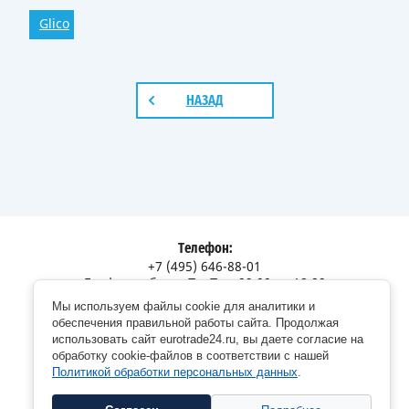
Glico
НАЗАД
Телефон:
+7 (495) 646-88-01
График работы: Пн-Пт с 09:00 до 18:00
Мы используем файлы cookie для аналитики и
Адрес:
обеспечения правильной работы сайта. Продолжая
Московская обл., г. Долгопрудный, Дорожный пр., 12
использовать сайт eurotrade24.ru, вы даете согласие на
обработку cookie-файлов в соответствии с нашей
Политикой обработки персональных данных
.