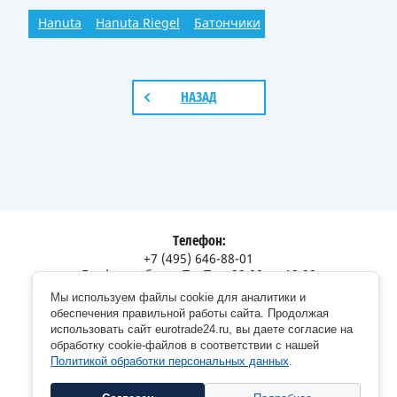
Hanuta
Hanuta Riegel
Батончики
НАЗАД
Телефон:
+7 (495) 646-88-01
График работы: Пн-Пт с 09:00 до 18:00
Мы используем файлы cookie для аналитики и
Адрес:
обеспечения правильной работы сайта. Продолжая
Московская обл., г. Долгопрудный, Дорожный пр., 12
использовать сайт eurotrade24.ru, вы даете согласие на
обработку cookie-файлов в соответствии с нашей
Политикой обработки персональных данных
.