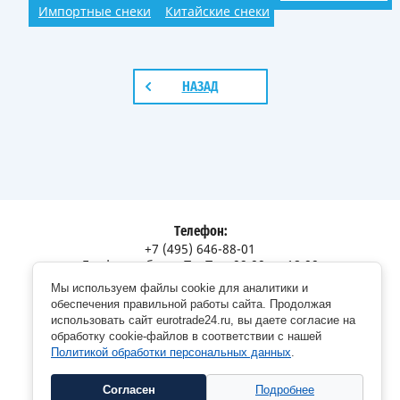
Импортные снеки
Китайские снеки
НАЗАД
Телефон:
+7 (495) 646-88-01
График работы: Пн-Пт с 09:00 до 18:00
Мы используем файлы cookie для аналитики и
Адрес:
обеспечения правильной работы сайта. Продолжая
Московская обл., г. Долгопрудный, Дорожный пр., 12
использовать сайт eurotrade24.ru, вы даете согласие на
обработку cookie-файлов в соответствии с нашей
Политикой обработки персональных данных
.
Согласен
Подробнее