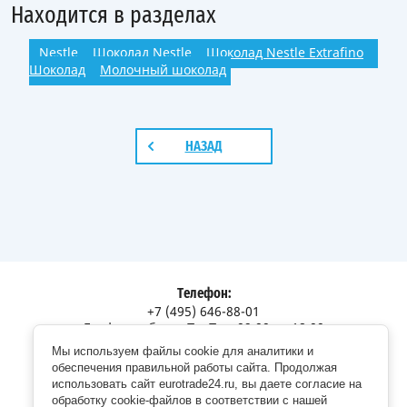
Находится в разделах
Nestle
Шоколад Nestle
Шоколад Nestle Extrafino
Шоколад
Молочный шоколад
НАЗАД
Телефон:
+7 (495) 646-88-01
График работы: Пн-Пт с 09:00 до 18:00
Мы используем файлы cookie для аналитики и
Адрес:
обеспечения правильной работы сайта. Продолжая
Московская обл., г. Долгопрудный, Дорожный пр., 12
использовать сайт eurotrade24.ru, вы даете согласие на
обработку cookie-файлов в соответствии с нашей