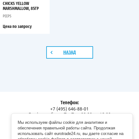
CHICKS YELLOW
MARSHMALLOW, 85ГР
PEEPS
Цена по запросу
НАЗАД
Телефон:
+7 (495) 646-88-01
График работы: Пн-Пт с 09:00 до 18:00
Мы используем файлы cookie для аналитики и
Адрес:
обеспечения правильной работы сайта. Продолжая
Московская обл., г. Долгопрудный, Дорожный пр., 12
использовать сайт eurotrade24.ru, вы даете согласие на