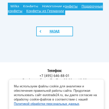
Milka
Конфеты
Новогодние конфеты
Подарочные
конфеты
Конфеты из Германии
НАЗАД
Телефон:
+7 (495) 646-88-01
График работы: Пн-Пт с 09:00 до 18:00
Мы используем файлы cookie для аналитики и
Адрес:
обеспечения правильной работы сайта. Продолжая
Московская обл., г. Долгопрудный, Дорожный пр., 12
использовать сайт eurotrade24.ru, вы даете согласие на
обработку cookie-файлов в соответствии с нашей
Политикой обработки персональных данных
.