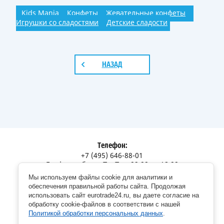
Kids Mania
Конфеты
Жевательные конфеты
Игрушки со сладостями
Детские сладости
НАЗАД
Телефон:
+7 (495) 646-88-01
График работы: Пн-Пт с 09:00 до 18:00
Мы используем файлы cookie для аналитики и
Адрес:
обеспечения правильной работы сайта. Продолжая
Московская обл., г. Долгопрудный, Дорожный пр., 12
использовать сайт eurotrade24.ru, вы даете согласие на
обработку cookie-файлов в соответствии с нашей
Политикой обработки персональных данных
.