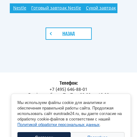
Nestle
Готовый завтрак Nestle
Сухой завтрак
НАЗАД
Телефон:
+7 (495) 646-88-01
График работы: Пн-Пт с 09:00 до 18:00
Мы используем файлы cookie для аналитики и
Адрес:
обеспечения правильной работы сайта. Продолжая
Московская обл., г. Долгопрудный, Дорожный пр., 12
использовать сайт eurotrade24.ru, вы даете согласие на
обработку cookie-файлов в соответствии с нашей
Политикой обработки персональных данных
.