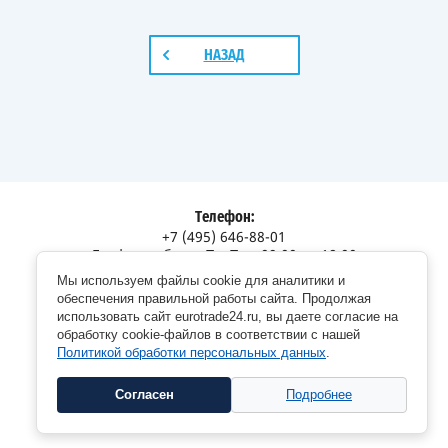
НАЗАД
Телефон:
+7 (495) 646-88-01
График работы: Пн-Пт с 09:00 до 18:00
Мы используем файлы cookie для аналитики и
Адрес:
обеспечения правильной работы сайта. Продолжая
Московская обл., г. Долгопрудный, Дорожный пр., 12
использовать сайт eurotrade24.ru, вы даете согласие на
обработку cookie-файлов в соответствии с нашей
Политикой обработки персональных данных
.
Согласен
Подробнее
Copyright © 2026 EuroTrade24