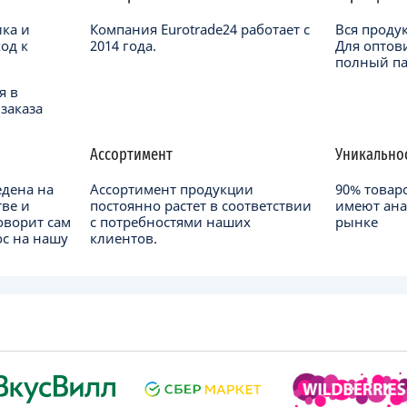
ика и
Компания Eurotrade24 работает с
Вся проду
од к
2014 года.
Для оптов
полный па
я в
заказа
Ассортимент
Уникально
едена на
Ассортимент продукции
90% товар
тве и
постоянно растет в соответствии
имеют ана
оворит сам
с потребностями наших
рынке
ос на нашу
клиентов.