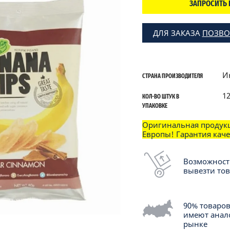
ЗАПРОСИТЬ 
ДЛЯ ЗАКАЗА
ПОЗВО
И
СТРАНА ПРОИЗВОДИТЕЛЯ
1
КОЛ-ВО ШТУК В
УПАКОВКЕ
Оригинальная продук
Европы! Гарантия каче
Возможност
вывезти то
90% товаро
имеют анал
рынке